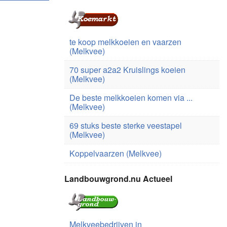
te koop melkkoeien en vaarzen
(Melkvee)
70 super a2a2 Kruislings koeien
(Melkvee)
De beste melkkoeien komen via ...
(Melkvee)
69 stuks beste sterke veestapel
(Melkvee)
Koppelvaarzen (Melkvee)
Landbouwgrond.nu Actueel
Melkveebedrijven in