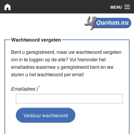
MENU
Quotum.nu
Quotum.nu
Kooprechten
Wachtwoord vergeten
Leaserechten
Bent u geregistreerd, maar uw wachtwoord vergeten
om in te loggen op de site? Vul hieronder het
Bemiddeling
emailadres waarmee u geregistreerd bent en we
sturen u het wachtwoord per email
Nieuws
Plaats advertentie
*
Emailadres )
Inloggen
Registreren
Verstuur wachtwoord