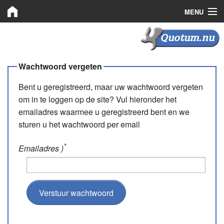
MENU
Quotum.nu
Quotum.nu
Kooprechten
Wachtwoord vergeten
Leaserechten
Bent u geregistreerd, maar uw wachtwoord vergeten
om in te loggen op de site? Vul hieronder het
Bemiddeling
emailadres waarmee u geregistreerd bent en we
sturen u het wachtwoord per email
Nieuws
Plaats advertentie
*
Emailadres )
Inloggen
Registreren
Verstuur wachtwoord