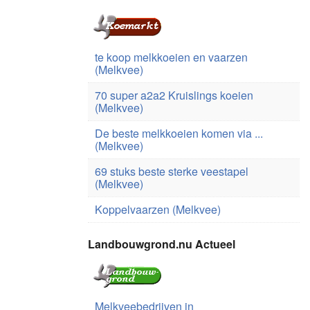
te koop melkkoeien en vaarzen
(Melkvee)
70 super a2a2 Kruislings koeien
(Melkvee)
De beste melkkoeien komen via ...
(Melkvee)
69 stuks beste sterke veestapel
(Melkvee)
Koppelvaarzen (Melkvee)
Landbouwgrond.nu Actueel
Melkveebedrijven in