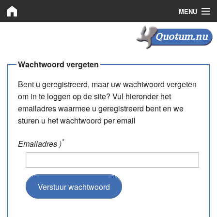
MENU
Quotum.nu
Quotum.nu
Kooprechten
Wachtwoord vergeten
Leaserechten
Bent u geregistreerd, maar uw wachtwoord vergeten
om in te loggen op de site? Vul hieronder het
Bemiddeling
emailadres waarmee u geregistreerd bent en we
sturen u het wachtwoord per email
Nieuws
Plaats advertentie
*
Emailadres )
Inloggen
Registreren
Verstuur wachtwoord