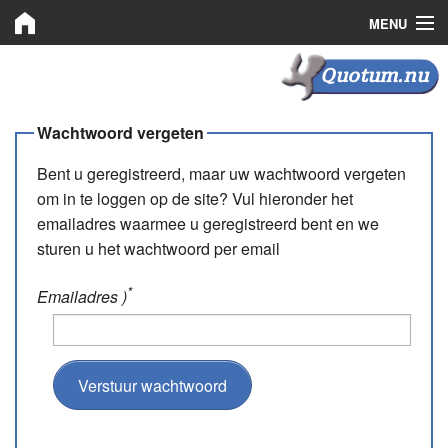
MENU
Quotum.nu
Quotum.nu
Kooprechten
Wachtwoord vergeten
Leaserechten
Bent u geregistreerd, maar uw wachtwoord vergeten
om in te loggen op de site? Vul hieronder het
Bemiddeling
emailadres waarmee u geregistreerd bent en we
sturen u het wachtwoord per email
Nieuws
Plaats advertentie
*
Emailadres )
Inloggen
Registreren
Verstuur wachtwoord